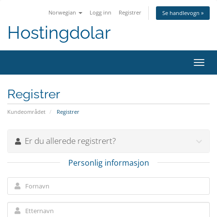
Norwegian
Logg inn
Registrer
Se handlevogn »
Hostingdolar
Bytt
navig
Registrer
Kundeområdet
Registrer
Er du allerede registrert?
Personlig informasjon