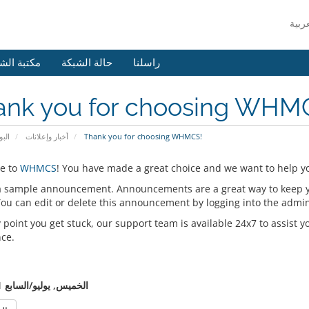
راسلنا
حالة الشبكة
مكتبة الش
ank you for choosing WHM
البو
أخبار وإعلانات
Thank you for choosing WHMCS!
e to
WHMCS
! You have made a great choice and we want to help yo
 a sample announcement. Announcements are a great way to keep 
 You can edit or delete this announcement by logging into the admi
y point you get stuck, our support team is available 24x7 to assist y
nce.
الخميس, يوليو/السابع 11, 2024